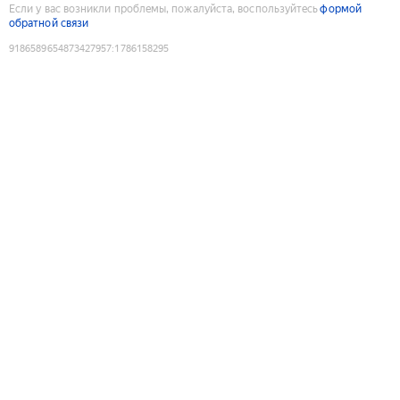
Если у вас возникли проблемы, пожалуйста, воспользуйтесь
формой
обратной связи
9186589654873427957
:
1786158295