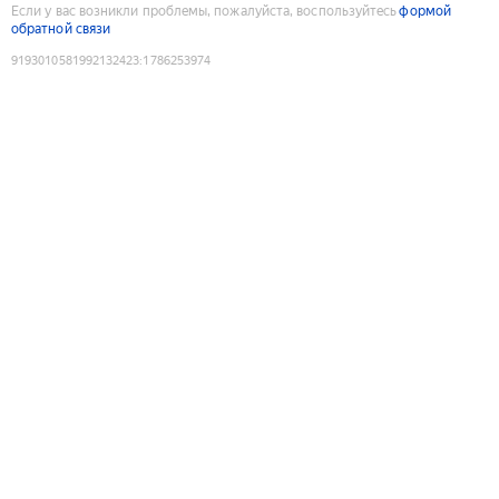
Если у вас возникли проблемы, пожалуйста, воспользуйтесь
формой
обратной связи
9193010581992132423
:
1786253974