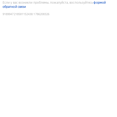
Если у вас возникли проблемы, пожалуйста, воспользуйтесь
формой
обратной связи
9189947218581152438
:
1786208326