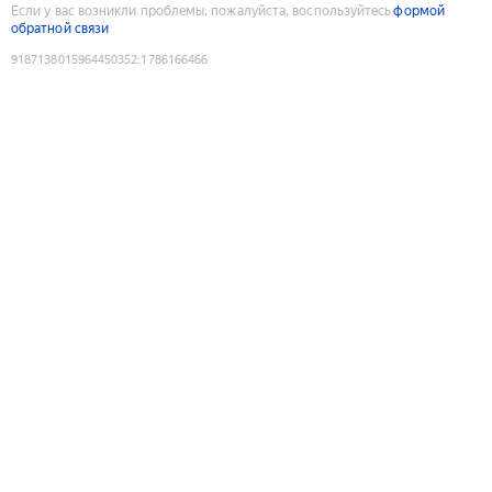
Если у вас возникли проблемы, пожалуйста, воспользуйтесь
формой
обратной связи
9187138015964450352
:
1786166466