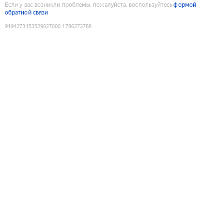
Если у вас возникли проблемы, пожалуйста, воспользуйтесь
формой
обратной связи
9194273153529027000
:
1786272788