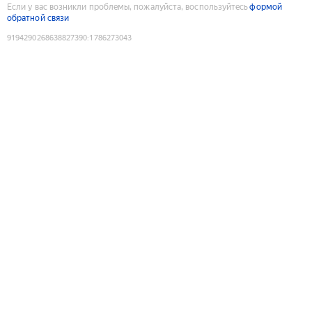
Если у вас возникли проблемы, пожалуйста, воспользуйтесь
формой
обратной связи
9194290268638827390
:
1786273043