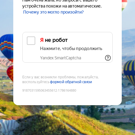
Нам очень жаль, но запросы с вашего
устройства похожи на автоматические.
Почему это могло произойти?
Я не робот
Нажмите, чтобы продолжить
Yandex SmartCaptcha
Если у вас возникли проблемы, пожалуйста,
воспользуйтесь
формой обратной связи
9187031595063455612
:
1786164880