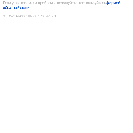
Если у вас возникли проблемы, пожалуйста, воспользуйтесь
формой
обратной связи
9193528474986506586
:
1786261691