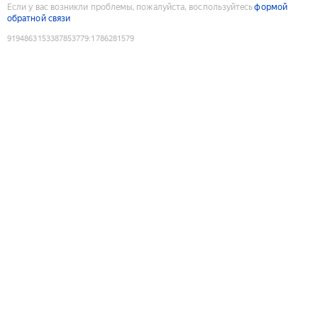
Если у вас возникли проблемы, пожалуйста, воспользуйтесь
формой
обратной связи
9194863153387853779
:
1786281579