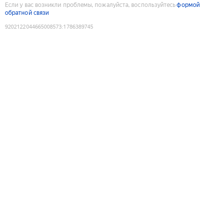
Если у вас возникли проблемы, пожалуйста, воспользуйтесь
формой
обратной связи
9202122044665008573
:
1786389745