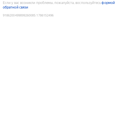
Если у вас возникли проблемы, пожалуйста, воспользуйтесь
формой
обратной связи
9186200499899260085
:
1786152496