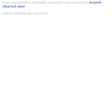
Если у вас возникли проблемы, пожалуйста, воспользуйтесь
формой
обратной связи
9194107389467593280
:
1786270318