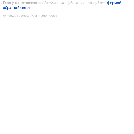
Если у вас возникли проблемы, пожалуйста, воспользуйтесь
формой
обратной связи
9182845956832261501
:
1786102509