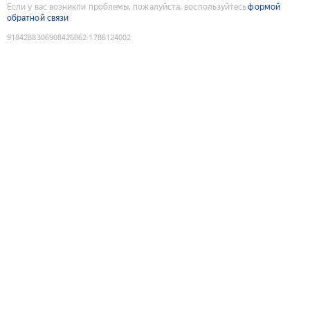
Если у вас возникли проблемы, пожалуйста, воспользуйтесь
формой
обратной связи
9184288306908426862
:
1786124002