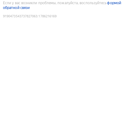
Если у вас возникли проблемы, пожалуйста, воспользуйтесь
формой
обратной связи
9190473543737827063
:
1786216169