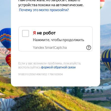
Нам очень жаль, но запросы с вашего
устройства похожи на автоматические.
Почему это могло произойти?
Я не робот
Нажмите, чтобы продолжить
Yandex SmartCaptcha
Если у вас возникли проблемы, пожалуйста,
воспользуйтесь
формой обратной связи
9188310255614961932
:
1786183934