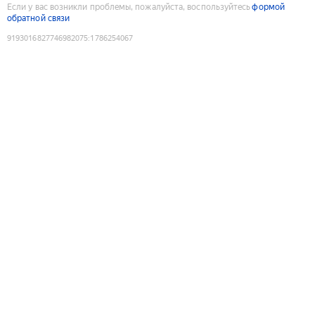
Если у вас возникли проблемы, пожалуйста, воспользуйтесь
формой
обратной связи
9193016827746982075
:
1786254067