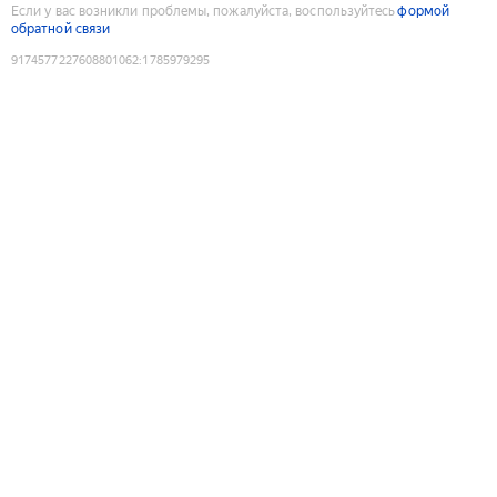
Если у вас возникли проблемы, пожалуйста, воспользуйтесь
формой
обратной связи
9174577227608801062
:
1785979295