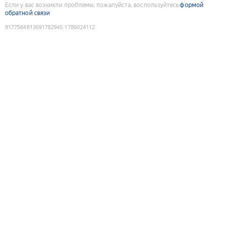
Если у вас возникли проблемы, пожалуйста, воспользуйтесь
формой
обратной связи
9177584813691782945
:
1786024112