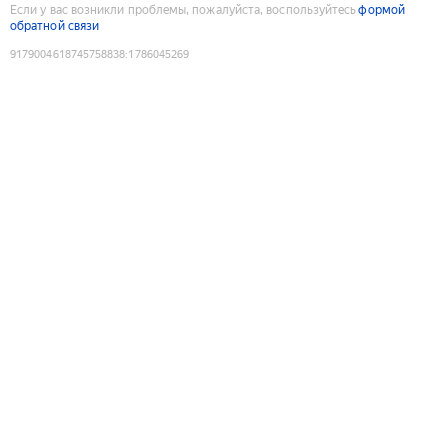
Если у вас возникли проблемы, пожалуйста, воспользуйтесь
формой
обратной связи
9179004618745758838
:
1786045269