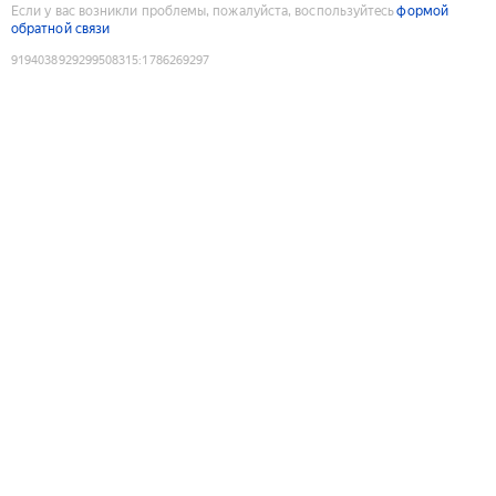
Если у вас возникли проблемы, пожалуйста, воспользуйтесь
формой
обратной связи
9194038929299508315
:
1786269297