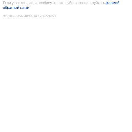
Если у вас возникли проблемы, пожалуйста, воспользуйтесь
формой
обратной связи
9191056335634890914
:
1786224853