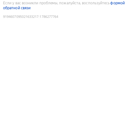
Если у вас возникли проблемы, пожалуйста, воспользуйтесь
формой
обратной связи
9194607095021633217
:
1786277764