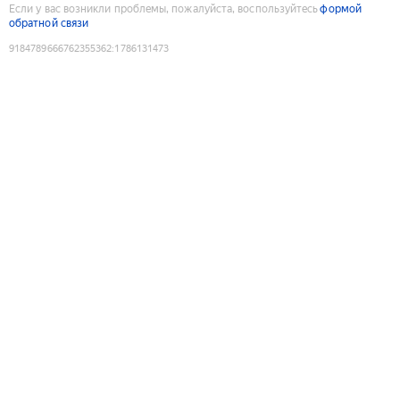
Если у вас возникли проблемы, пожалуйста, воспользуйтесь
формой
обратной связи
9184789666762355362
:
1786131473