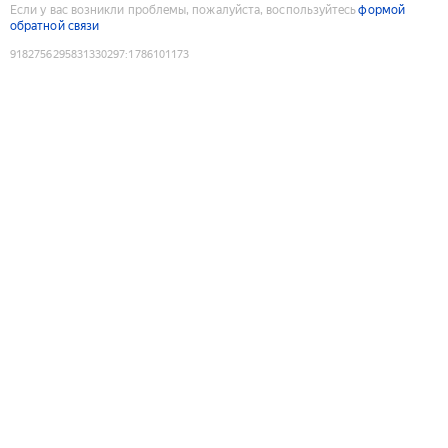
Если у вас возникли проблемы, пожалуйста, воспользуйтесь
формой
обратной связи
9182756295831330297
:
1786101173