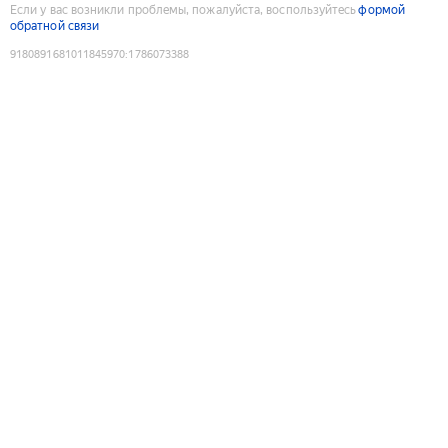
Если у вас возникли проблемы, пожалуйста, воспользуйтесь
формой
обратной связи
9180891681011845970
:
1786073388