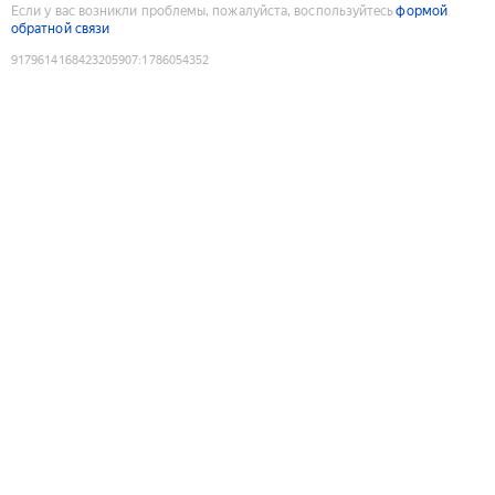
Если у вас возникли проблемы, пожалуйста, воспользуйтесь
формой
обратной связи
9179614168423205907
:
1786054352