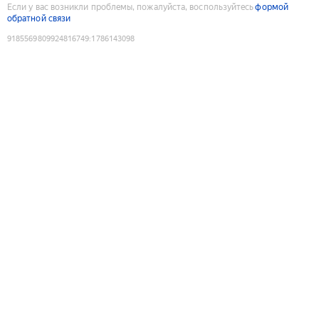
Если у вас возникли проблемы, пожалуйста, воспользуйтесь
формой
обратной связи
9185569809924816749
:
1786143098