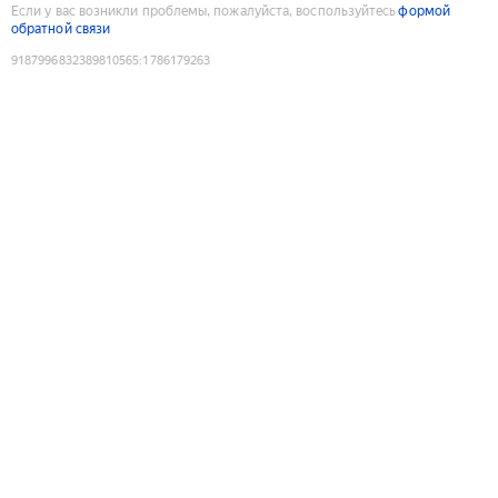
Если у вас возникли проблемы, пожалуйста, воспользуйтесь
формой
обратной связи
9187996832389810565
:
1786179263