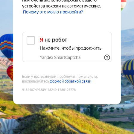
Нам очень жаль, но запросы с вашего
устройства похожи на автоматические.
Почему это могло произойти?
Я не робот
Нажмите, чтобы продолжить
Yandex SmartCaptcha
Если у вас возникли проблемы, пожалуйста,
воспользуйтесь
формой обратной связи
9184407497889178249
:
1786125778