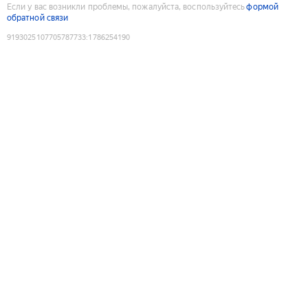
Если у вас возникли проблемы, пожалуйста, воспользуйтесь
формой
обратной связи
9193025107705787733
:
1786254190