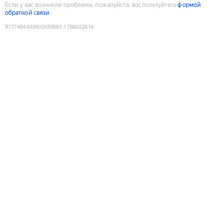
Если у вас возникли проблемы, пожалуйста, воспользуйтесь
формой
обратной связи
9177484449902650683
:
1786022616