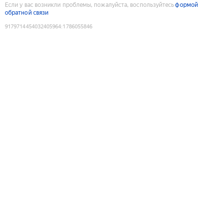
Если у вас возникли проблемы, пожалуйста, воспользуйтесь
формой
обратной связи
9179714454032405964
:
1786055846