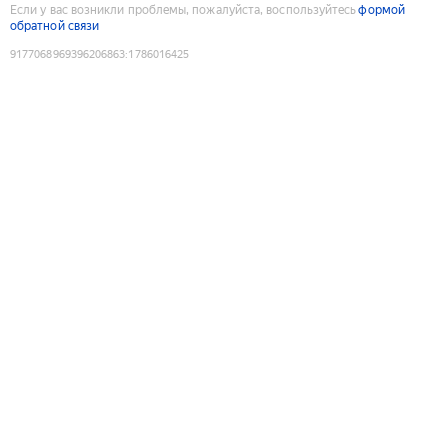
Если у вас возникли проблемы, пожалуйста, воспользуйтесь
формой
обратной связи
9177068969396206863
:
1786016425