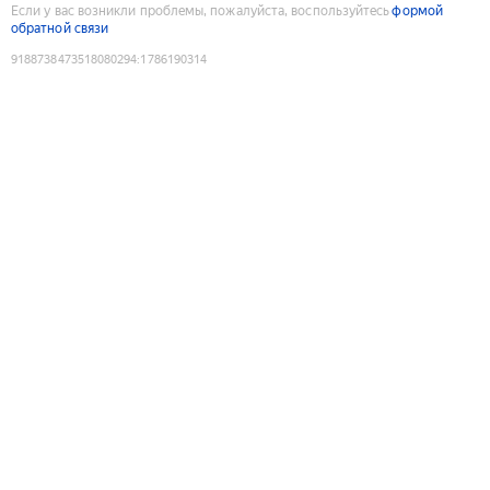
Если у вас возникли проблемы, пожалуйста, воспользуйтесь
формой
обратной связи
9188738473518080294
:
1786190314