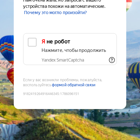
Нам очень жаль, но запросы с вашего
устройства похожи на автоматические.
Почему это могло произойти?
Я не робот
Нажмите, чтобы продолжить
Yandex SmartCaptcha
Если у вас возникли проблемы, пожалуйста,
воспользуйтесь
формой обратной связи
9182419264916446345
:
1786096151