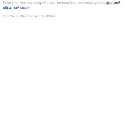
Если у вас возникли проблемы, пожалуйста, воспользуйтесь
формой
обратной связи
9183245862846615634
:
1786108468