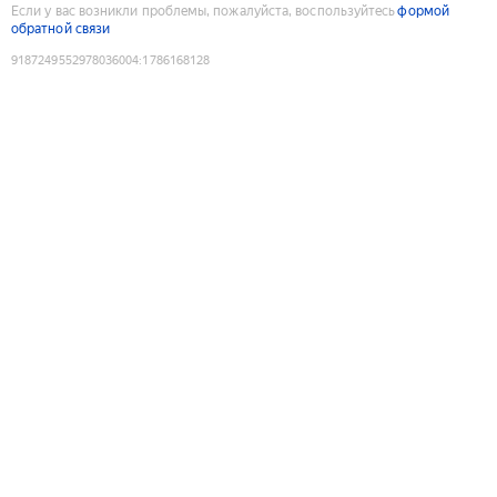
Если у вас возникли проблемы, пожалуйста, воспользуйтесь
формой
обратной связи
9187249552978036004
:
1786168128