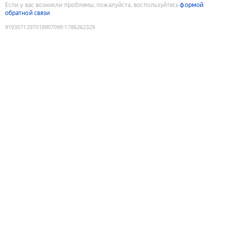
Если у вас возникли проблемы, пожалуйста, воспользуйтесь
формой
обратной связи
9193571297018907099
:
1786262329