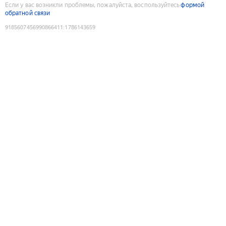
Если у вас возникли проблемы, пожалуйста, воспользуйтесь
формой
обратной связи
9185607456990866411
:
1786143659