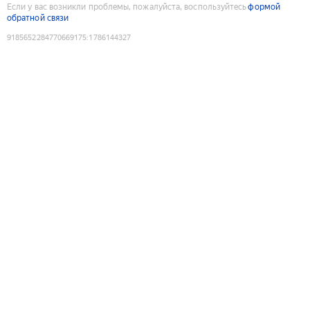
Если у вас возникли проблемы, пожалуйста, воспользуйтесь
формой
обратной связи
9185652284770669175
:
1786144327