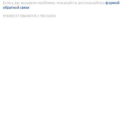
Если у вас возникли проблемы, пожалуйста, воспользуйтесь
формой
обратной связи
9184855511966468145
:
1786132454