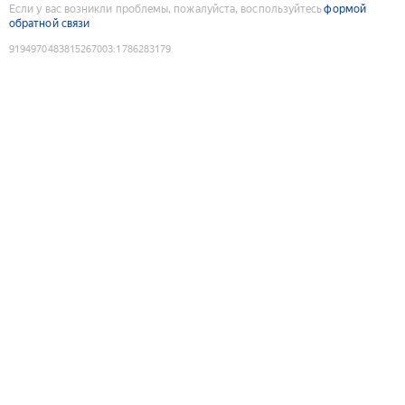
Если у вас возникли проблемы, пожалуйста, воспользуйтесь
формой
обратной связи
9194970483815267003
:
1786283179