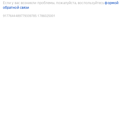
Если у вас возникли проблемы, пожалуйста, воспользуйтесь
формой
обратной связи
9177644489779339785
:
1786025001