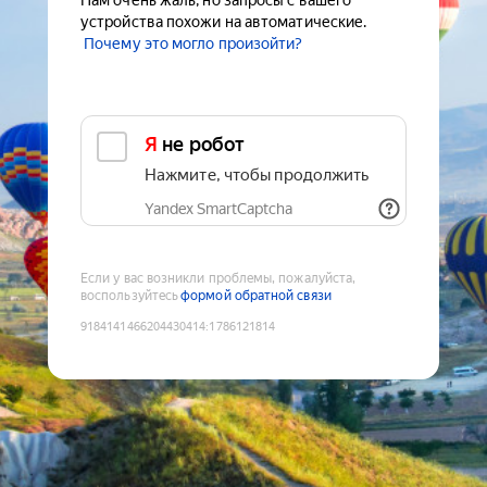
Нам очень жаль, но запросы с вашего
устройства похожи на автоматические.
Почему это могло произойти?
Я не робот
Нажмите, чтобы продолжить
Yandex SmartCaptcha
Если у вас возникли проблемы, пожалуйста,
воспользуйтесь
формой обратной связи
9184141466204430414
:
1786121814