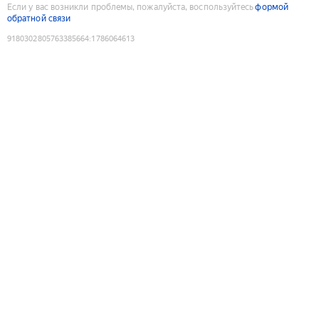
Если у вас возникли проблемы, пожалуйста, воспользуйтесь
формой
обратной связи
9180302805763385664
:
1786064613