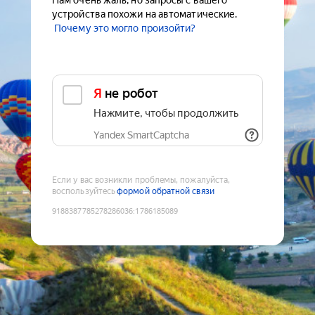
Нам очень жаль, но запросы с вашего
устройства похожи на автоматические.
Почему это могло произойти?
Я не робот
Нажмите, чтобы продолжить
Yandex SmartCaptcha
Если у вас возникли проблемы, пожалуйста,
воспользуйтесь
формой обратной связи
9188387785278286036
:
1786185089