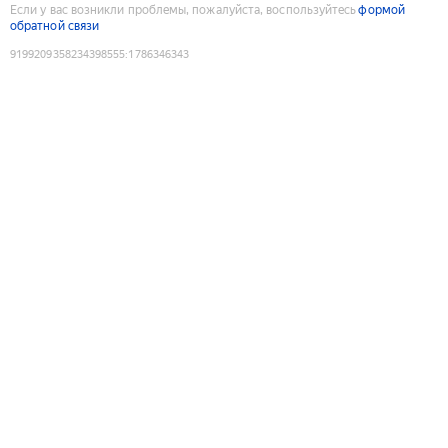
Если у вас возникли проблемы, пожалуйста, воспользуйтесь
формой
обратной связи
9199209358234398555
:
1786346343