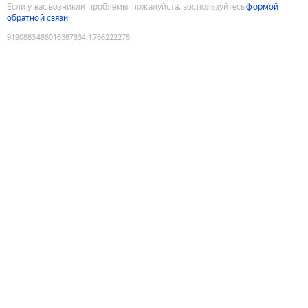
Если у вас возникли проблемы, пожалуйста, воспользуйтесь
формой
обратной связи
9190883486016387834
:
1786222278