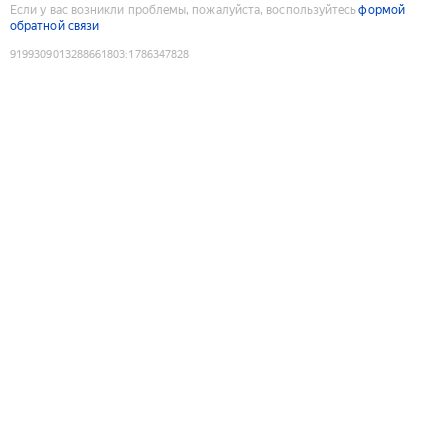
Если у вас возникли проблемы, пожалуйста, воспользуйтесь
формой
обратной связи
9199309013288661803
:
1786347828